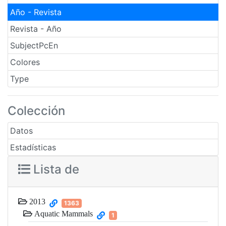
Año - Revista
Revista - Año
SubjectPcEn
Colores
Type
Colección
Datos
Estadísticas
Lista de
2013
1363
Aquatic Mammals
1