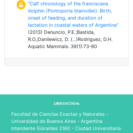
"Calf chronology of the franciscana
dolphin (Pontoporia blainvillei): Birth,
onset of feeding, and duration of
lactation in coastal waters of Argentina"
(2013) Denuncio, P.E.;Bastida,
R.O.;Danilewicz, D. (
...
)Rodríguez, D.H.
Aquatic Mammals. 39(1):73-80
Facultad de Ciencias Exactas y Naturales -
Universidad de Buenos Aires - Argentina
Intendente Güiraldes 2160 - Ciudad Universitaria