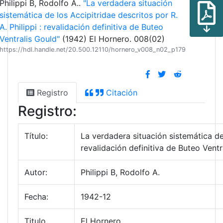
Philippi B, Rodolfo A..
"La verdadera situación
sistemática de los Accipitridae descritos por R.
A. Philippi : revalidación definitiva de Buteo
Ventralis Gould"
(1942) El Hornero. 008(02)
https://hdl.handle.net/20.500.12110/hornero_v008_n02_p179
Registro
Citación
Registro:
Título:
La verdadera situación sistemática de 
revalidación definitiva de Buteo Ventr
Autor:
Philippi B, Rodolfo A.
Fecha:
1942-12
Titulo
El Hornero