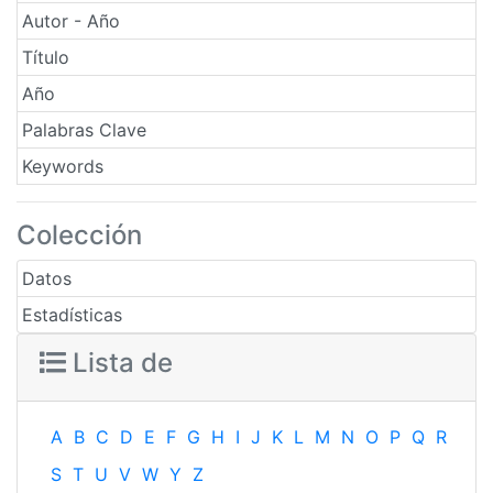
Autor - Año
Título
Año
Palabras Clave
Keywords
Colección
Datos
Estadísticas
Lista de
A
B
C
D
E
F
G
H
I
J
K
L
M
N
O
P
Q
R
S
T
U
V
W
Y
Z