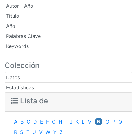
Autor - Año
Título
Año
Palabras Clave
Keywords
Colección
Datos
Estadísticas
Lista de
N
A
B
C
D
E
F
G
H
I
J
K
L
M
O
P
Q
R
S
T
U
V
W
Y
Z