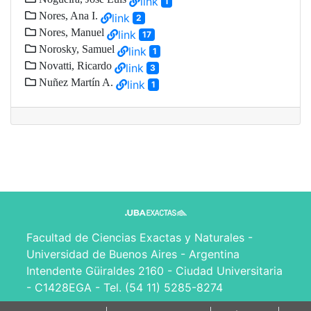
link
1
Nores, Ana I.
link
2
Nores, Manuel
link
17
Norosky, Samuel
link
1
Novatti, Ricardo
link
3
Nuñez Martín A.
link
1
Facultad de Ciencias Exactas y Naturales -
Universidad de Buenos Aires - Argentina
Intendente Güiraldes 2160 - Ciudad Universitaria
- C1428EGA - Tel. (54 11) 5285-8274