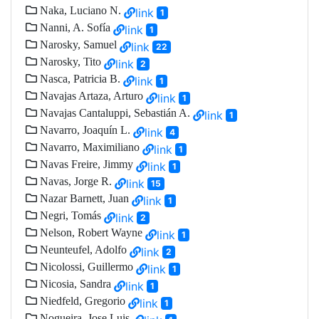
Naka, Luciano N.
link
1
Nanni, A. Sofía
link
1
Narosky, Samuel
link
22
Narosky, Tito
link
2
Nasca, Patricia B.
link
1
Navajas Artaza, Arturo
link
1
Navajas Cantaluppi, Sebastián A.
link
1
Navarro, Joaquín L.
link
4
Navarro, Maximiliano
link
1
Navas Freire, Jimmy
link
1
Navas, Jorge R.
link
15
Nazar Barnett, Juan
link
1
Negri, Tomás
link
2
Nelson, Robert Wayne
link
1
Neunteufel, Adolfo
link
2
Nicolossi, Guillermo
link
1
Nicosia, Sandra
link
1
Niedfeld, Gregorio
link
1
Nogueira, Jose Luis