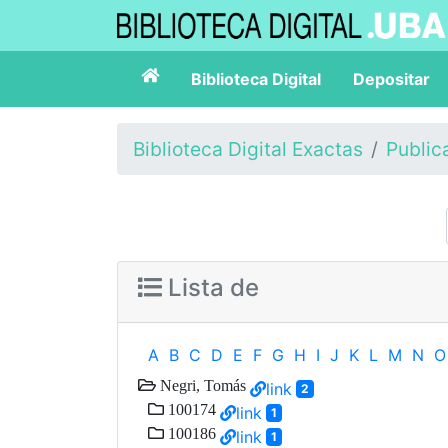
Biblioteca Digital
Depositar
Biblioteca Digital Exactas
Public
Lista de
A
B
C
D
E
F
G
H
I
J
K
L
M
N
O
Negri, Tomás
link
2
100174
link
1
100186
link
1