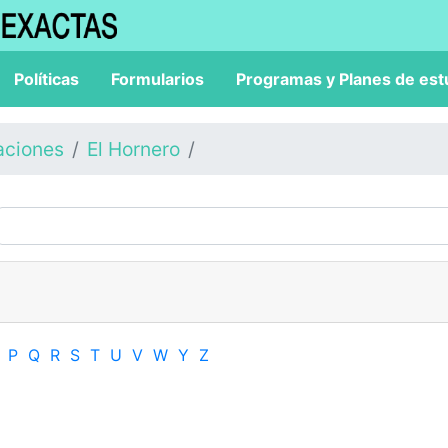
Políticas
Formularios
Programas y Planes de est
aciones
El Hornero
P
Q
R
S
T
U
V
W
Y
Z