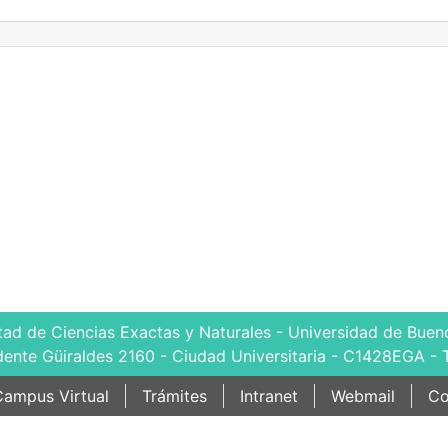
tad de Ciencias Exactas y Naturales - Universidad de Bueno
dente Güiraldes 2160 - Ciudad Universitaria - C1428EGA - 
ampus Virtual
Trámites
Intranet
Webmail
Co