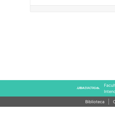
Facul
Inten
Biblioteca
C