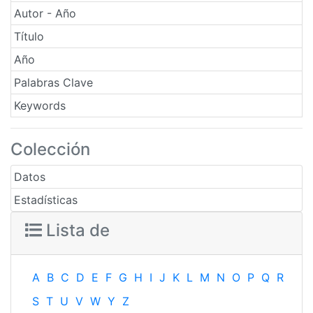
Autor - Año
Título
Año
Palabras Clave
Keywords
Colección
Datos
Estadísticas
Lista de
A
B
C
D
E
F
G
H
I
J
K
L
M
N
O
P
Q
R
S
T
U
V
W
Y
Z