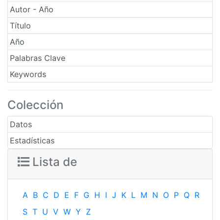
Autor - Año
Título
Año
Palabras Clave
Keywords
Colección
Datos
Estadísticas
Lista de
A
B
C
D
E
F
G
H
I
J
K
L
M
N
O
P
Q
R
S
T
U
V
W
Y
Z