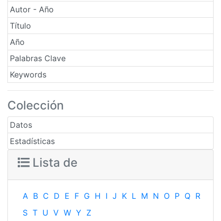
Autor - Año
Título
Año
Palabras Clave
Keywords
Colección
Datos
Estadísticas
Lista de
A
B
C
D
E
F
G
H
I
J
K
L
M
N
O
P
Q
R
S
T
U
V
W
Y
Z