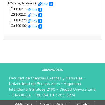
Giai, Andrés G.
link
4
100211
link
1
100221
link
1
100228
link
1
100400
link
1
Facultad de Ciencias Exactas y Naturales -
Universidad de Buenos Aires - Argentina
Intendente Güiraldes 2160 - Ciudad Universitaria
- C1428EGA - Tel. (54 11) 5285-8274
Biblioteca
Campus Virtual
Trámites