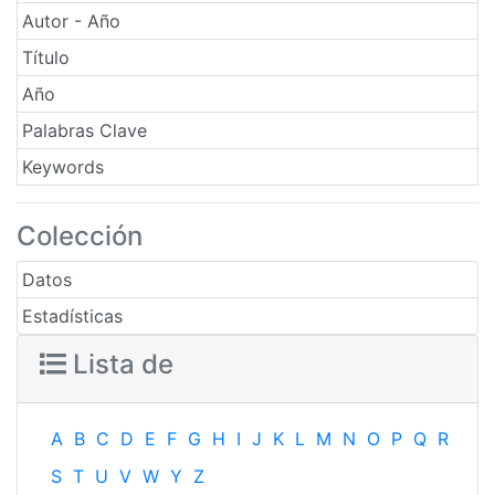
Autor - Año
Título
Año
Palabras Clave
Keywords
Colección
Datos
Estadísticas
Lista de
A
B
C
D
E
F
G
H
I
J
K
L
M
N
O
P
Q
R
S
T
U
V
W
Y
Z