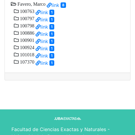
Favero, Marco
link
8
100763
link
1
100797
link
1
100798
link
1
100886
link
1
100901
link
1
100924
link
1
101018
link
1
107370
link
1
Facultad de Ciencias Exactas y Naturales -