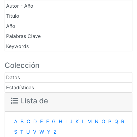
Autor - Año
Título
Año
Palabras Clave
Keywords
Colección
Datos
Estadísticas
Lista de
A
B
C
D
E
F
G
H
I
J
K
L
M
N
O
P
Q
R
S
T
U
V
W
Y
Z