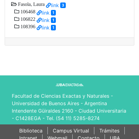
Fasola, Laura
link
3
106468
link
1
106822
link
1
108396
link
1
Facultad de Ciencias Exactas y Naturales -
Universidad de Buenos Aires - Argentina
Intendente Güiraldes 2160 - Ciudad Universitaria
- C1428EGA - Tel. (54 11) 5285-8274
Biblioteca
Campus Virtual
Trámites
Intranet
Webmail
Contacto
UBA