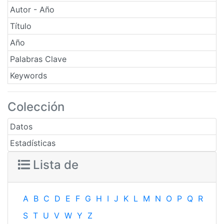
Autor - Año
Título
Año
Palabras Clave
Keywords
Colección
Datos
Estadísticas
Lista de
A
B
C
D
E
F
G
H
I
J
K
L
M
N
O
P
Q
R
S
T
U
V
W
Y
Z