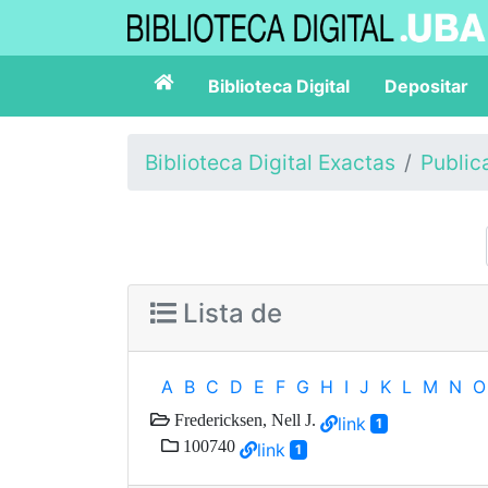
Biblioteca Digital
Depositar
Biblioteca Digital Exactas
Public
Lista de
A
B
C
D
E
F
G
H
I
J
K
L
M
N
O
Fredericksen, Nell J.
link
1
100740
link
1