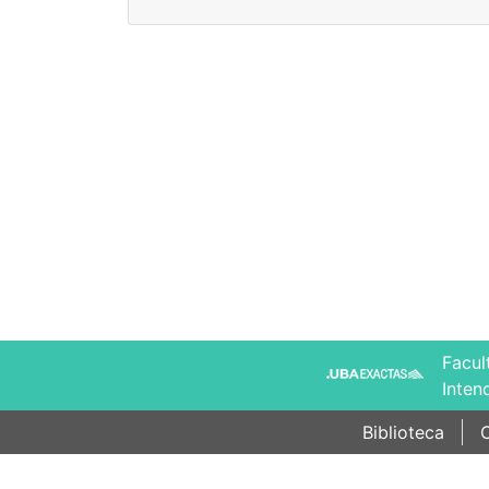
Facul
Inten
Biblioteca
C