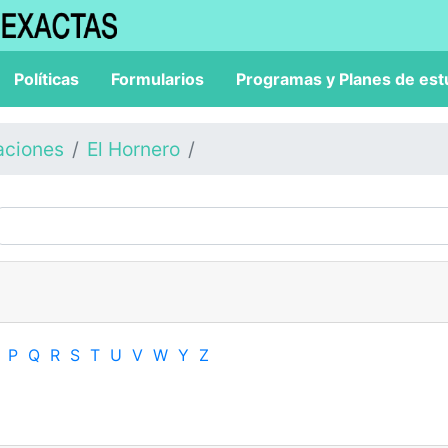
Políticas
Formularios
Programas y Planes de est
aciones
El Hornero
P
Q
R
S
T
U
V
W
Y
Z