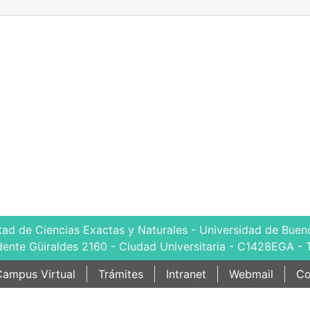
tad de Ciencias Exactas y Naturales - Universidad de Bueno
dente Güiraldes 2160 - Ciudad Universitaria - C1428EGA - 
ampus Virtual
Trámites
Intranet
Webmail
Co