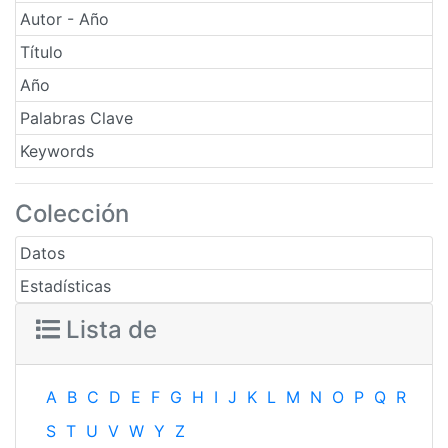
Autor - Año
Título
Año
Palabras Clave
Keywords
Colección
Datos
Estadísticas
Lista de
A
B
C
D
E
F
G
H
I
J
K
L
M
N
O
P
Q
R
S
T
U
V
W
Y
Z