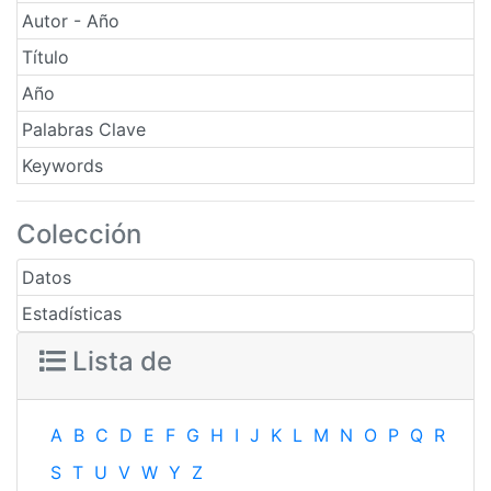
Autor - Año
Título
Año
Palabras Clave
Keywords
Colección
Datos
Estadísticas
Lista de
A
B
C
D
E
F
G
H
I
J
K
L
M
N
O
P
Q
R
S
T
U
V
W
Y
Z