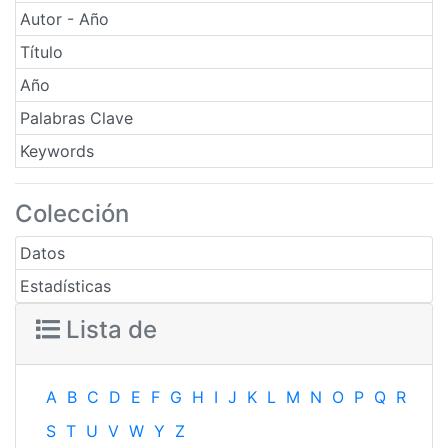
Autor - Año
Título
Año
Palabras Clave
Keywords
Colección
Datos
Estadísticas
Lista de
A
B
C
D
E
F
G
H
I
J
K
L
M
N
O
P
Q
R
S
T
U
V
W
Y
Z