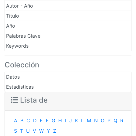
Autor - Año
Título
Año
Palabras Clave
Keywords
Colección
Datos
Estadísticas
Lista de
A
B
C
D
E
F
G
H
I
J
K
L
M
N
O
P
Q
R
S
T
U
V
W
Y
Z