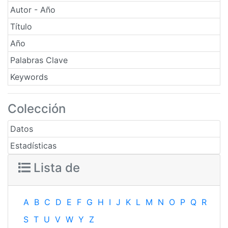
Autor - Año
Título
Año
Palabras Clave
Keywords
Colección
Datos
Estadísticas
Lista de
A
B
C
D
E
F
G
H
I
J
K
L
M
N
O
P
Q
R
S
T
U
V
W
Y
Z