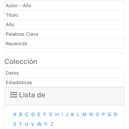
Autor - Año
Título
Año
Palabras Clave
Keywords
Colección
Datos
Estadísticas
Lista de
A
B
C
D
E
F
G
H
I
J
K
L
M
N
O
P
Q
R
S
T
U
V
W
Y
Z