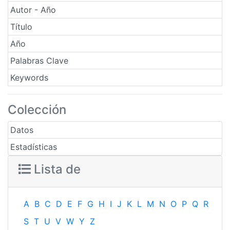
Autor - Año
Título
Año
Palabras Clave
Keywords
Colección
Datos
Estadísticas
Lista de
A
B
C
D
E
F
G
H
I
J
K
L
M
N
O
P
Q
R
S
T
U
V
W
Y
Z