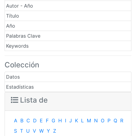
Autor - Año
Título
Año
Palabras Clave
Keywords
Colección
Datos
Estadísticas
Lista de
A
B
C
D
E
F
G
H
I
J
K
L
M
N
O
P
Q
R
S
T
U
V
W
Y
Z