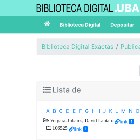
Biblioteca Digital
Depositar
Biblioteca Digital Exactas
Public
Lista de
A
B
C
D
E
F
G
H
I
J
K
L
M
N
O
Vergara-Tabares, David Lautaro
link
1
106525
link
1