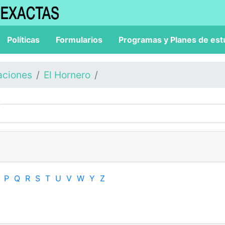
Políticas
Formularios
Programas y Planes de est
aciones
El Hornero
P
Q
R
S
T
U
V
W
Y
Z