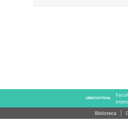
Facul
Inten
Biblioteca
C