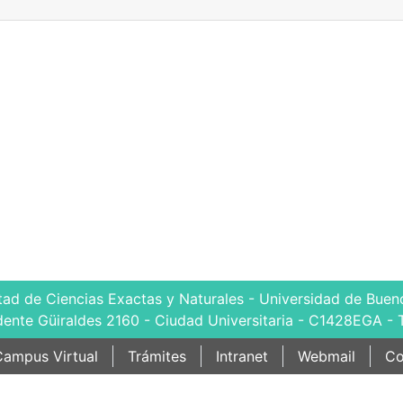
tad de Ciencias Exactas y Naturales - Universidad de Bueno
dente Güiraldes 2160 - Ciudad Universitaria - C1428EGA - 
ampus Virtual
Trámites
Intranet
Webmail
Co