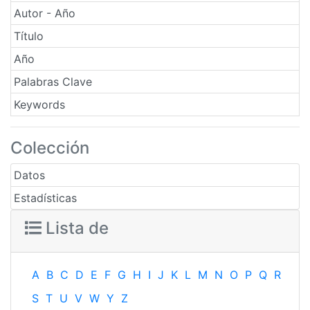
Autor - Año
Título
Año
Palabras Clave
Keywords
Colección
Datos
Estadísticas
Lista de
A
B
C
D
E
F
G
H
I
J
K
L
M
N
O
P
Q
R
S
T
U
V
W
Y
Z