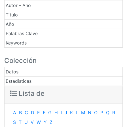
Autor - Año
Título
Año
Palabras Clave
Keywords
Colección
Datos
Estadísticas
Lista de
A
B
C
D
E
F
G
H
I
J
K
L
M
N
O
P
Q
R
S
T
U
V
W
Y
Z