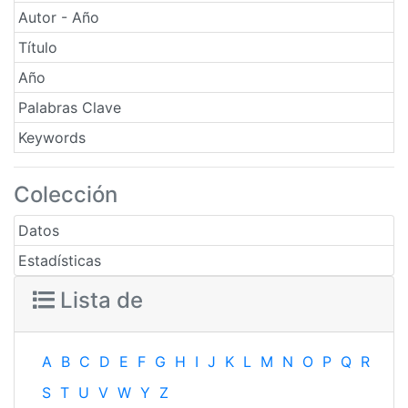
Autor - Año
Título
Año
Palabras Clave
Keywords
Colección
Datos
Estadísticas
Lista de
A
B
C
D
E
F
G
H
I
J
K
L
M
N
O
P
Q
R
S
T
U
V
W
Y
Z