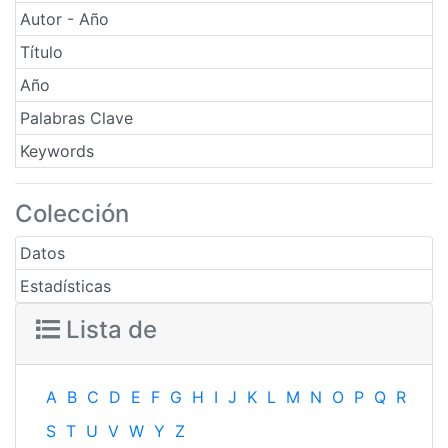
Autor - Año
Título
Año
Palabras Clave
Keywords
Colección
Datos
Estadísticas
Lista de
A
B
C
D
E
F
G
H
I
J
K
L
M
N
O
P
Q
R
S
T
U
V
W
Y
Z