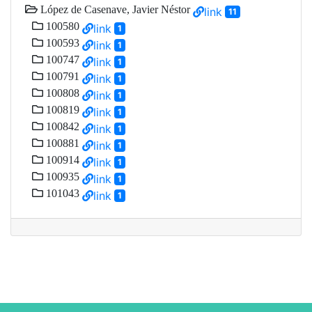
López de Casenave, Javier Néstor
link
11
100580
link
1
100593
link
1
100747
link
1
100791
link
1
100808
link
1
100819
link
1
100842
link
1
100881
link
1
100914
link
1
100935
link
1
101043
link
1