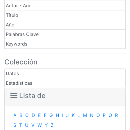
Autor - Año
Título
Año
Palabras Clave
Keywords
Colección
Datos
Estadísticas
Lista de
A
B
C
D
E
F
G
H
I
J
K
L
M
N
O
P
Q
R
S
T
U
V
W
Y
Z