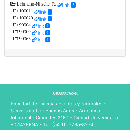
Lehmann-Nitsche, R.
link
5
100011
link
1
100029
link
1
99904
link
1
99909
link
1
99965
link
1
Facultad de Ciencias Exactas y Naturales -
Universidad de Buenos Aires - Argentina
Intendente Güiraldes 2160 - Ciudad Universitaria
- C1428EGA - Tel. (54 11) 5285-8274