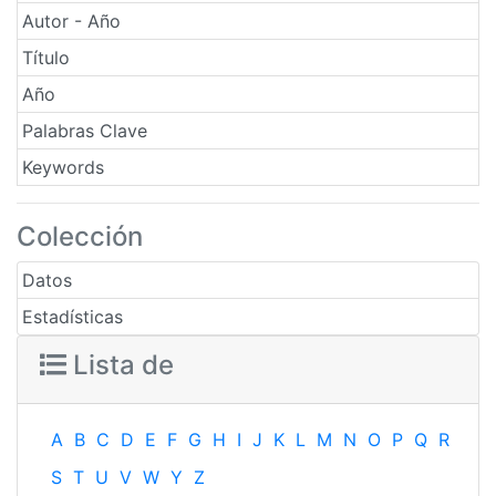
Autor - Año
Título
Año
Palabras Clave
Keywords
Colección
Datos
Estadísticas
Lista de
A
B
C
D
E
F
G
H
I
J
K
L
M
N
O
P
Q
R
S
T
U
V
W
Y
Z