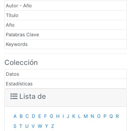
Autor - Año
Título
Año
Palabras Clave
Keywords
Colección
Datos
Estadísticas
Lista de
A
B
C
D
E
F
G
H
I
J
K
L
M
N
O
P
Q
R
S
T
U
V
W
Y
Z