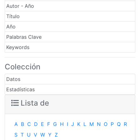
Autor - Año
Título
Año
Palabras Clave
Keywords
Colección
Datos
Estadísticas
Lista de
A
B
C
D
E
F
G
H
I
J
K
L
M
N
O
P
Q
R
S
T
U
V
W
Y
Z