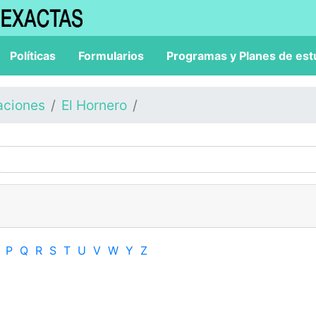
Políticas
Formularios
Programas y Planes de est
aciones
El Hornero
P
Q
R
S
T
U
V
W
Y
Z