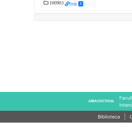
100903
link
1
Facul
Inten
Biblioteca
C