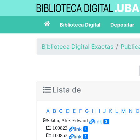
Biblioteca Digital
Depositar
Biblioteca Digital Exactas
Public
Lista de
A
B
C
D
E
F
G
H
I
J
K
L
M
N
O
Jahn, Alex Edward
link
3
100823
link
1
100852
link
1