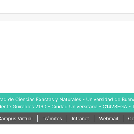
tad de Ciencias Exactas y Naturales - Universidad de Bueno
dente Güiraldes 2160 - Ciudad Universitaria - C1428EGA - 
ampus Virtual
Trámites
Intranet
Webmail
Co