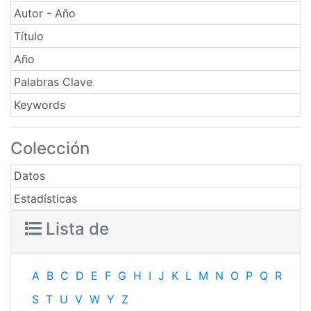
Autor - Año
Título
Año
Palabras Clave
Keywords
Colección
Datos
Estadísticas
Lista de
A
B
C
D
E
F
G
H
I
J
K
L
M
N
O
P
Q
R
S
T
U
V
W
Y
Z