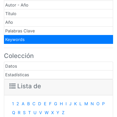
Autor - Año
Título
Año
Palabras Clave
Keywords
Colección
Datos
Estadísticas
Lista de
1
2
A
B
C
D
E
F
G
H
I
J
K
L
M
N
O
P
Q
R
S
T
U
V
W
X
Y
Z