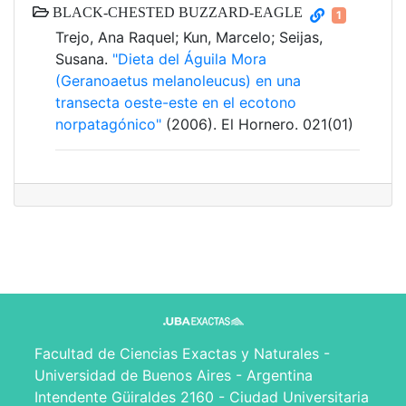
BLACK-CHESTED BUZZARD-EAGLE
1
Trejo, Ana Raquel; Kun, Marcelo; Seijas,
Susana.
"Dieta del Águila Mora
(Geranoaetus melanoleucus) en una
transecta oeste-este en el ecotono
norpatagónico"
(2006). El Hornero. 021(01)
Facultad de Ciencias Exactas y Naturales -
Universidad de Buenos Aires - Argentina
Intendente Güiraldes 2160 - Ciudad Universitaria