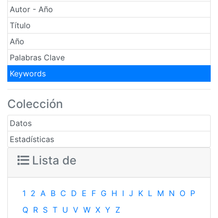
Autor - Año
Título
Año
Palabras Clave
Keywords
Colección
Datos
Estadísticas
Lista de
1
2
A
B
C
D
E
F
G
H
I
J
K
L
M
N
O
P
Q
R
S
T
U
V
W
X
Y
Z