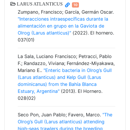
LARUS ATLANTICUS
10
Zumpano, Francisco; García, Germán Oscar.
"Interacciones intraespecíficas durante la
alimentación en grupo en la Gaviota de
Olrog (Larus atlanticus)"
(2022). El hornero.
037(01)
La Sala, Luciano Francisco; Petracci, Pablo
F.; Randazzo, Viviana; Fernández-Miyakawa,
Mariano E..
"Enteric bacteria in Olrog’s Gull
(Larus atlanticus) and Kelp Gull (Larus
dominicanus) from the Bahía Blanca
Estuary, Argentina"
(2013). El Hornero.
028(02)
Seco Pon, Juan Pablo; Favero, Marco.
"The
Olrog’s Gull (Larus atlanticus) attending
high-seas trawlers during the breeding