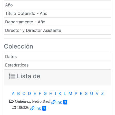
Año
Título Obtenido - Año
Departamento - Año
Director y Director Asistente
Colección
Datos
Estadísticas
Lista de
A
B
C
D
E
F
G
H
I
K
L
M
P
R
S
U
V
Z
Gutiérrez, Pedro Raul
link
1
106326
link
1