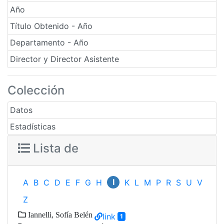
Año
Título Obtenido - Año
Departamento - Año
Director y Director Asistente
Colección
Datos
Estadísticas
Lista de
I
A
B
C
D
E
F
G
H
K
L
M
P
R
S
U
V
Z
Iannelli, Sofía Belén
link
1