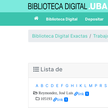
Biblioteca Digital
Depositar
Biblioteca Digital Exactas
Trabaj
Lista de
A
B
C
D
E
F
G
H
I
K
L
M
P
R
S
Reymondez, José Luis
link
1
105193
link
1