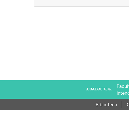
Facul
Inten
Biblioteca
C