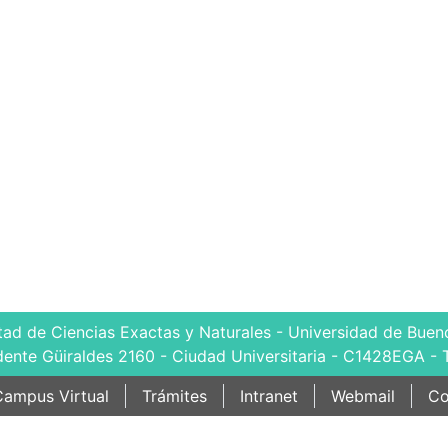
tad de Ciencias Exactas y Naturales - Universidad de Bueno
dente Güiraldes 2160 - Ciudad Universitaria - C1428EGA - 
ampus Virtual
Trámites
Intranet
Webmail
Co