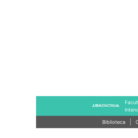
Facul
Inten
Biblioteca
C