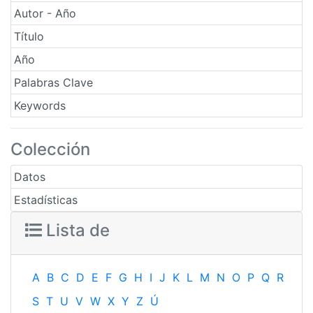
Autor - Año
Título
Año
Palabras Clave
Keywords
Colección
Datos
Estadísticas
Lista de
A
B
C
D
E
F
G
H
I
J
K
L
M
N
O
P
Q
R
S
T
U
V
W
X
Y
Z
Ú