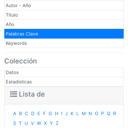
Autor - Año
Título
Año
Palabras Clave
Keywords
Colección
Datos
Estadísticas
Lista de
A
B
C
D
E
F
G
H
I
J
K
L
M
N
O
P
Q
R
S
T
U
V
W
X
Y
Z