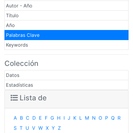
Autor - Año
Título
Año
Palabras Clave
Keywords
Colección
Datos
Estadísticas
Lista de
A
B
C
D
E
F
G
H
I
J
K
L
M
N
O
P
Q
R
S
T
U
V
W
X
Y
Z