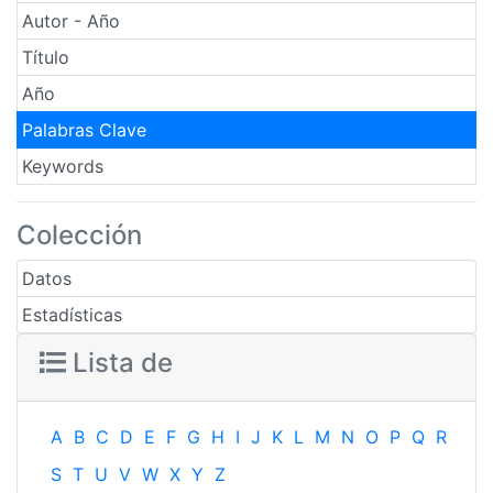
Autor - Año
Título
Año
Palabras Clave
Keywords
Colección
Datos
Estadísticas
Lista de
A
B
C
D
E
F
G
H
I
J
K
L
M
N
O
P
Q
R
S
T
U
V
W
X
Y
Z