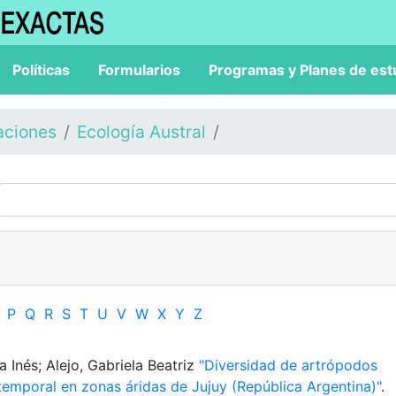
Políticas
Formularios
Programas y Planes de est
aciones
Ecología Austral
P
Q
R
S
T
U
V
W
X
Y
Z
a Inés; Alejo, Gabriela Beatriz
"Diversidad de artrópodos
 temporal en zonas áridas de Jujuy (República Argentina)"
.