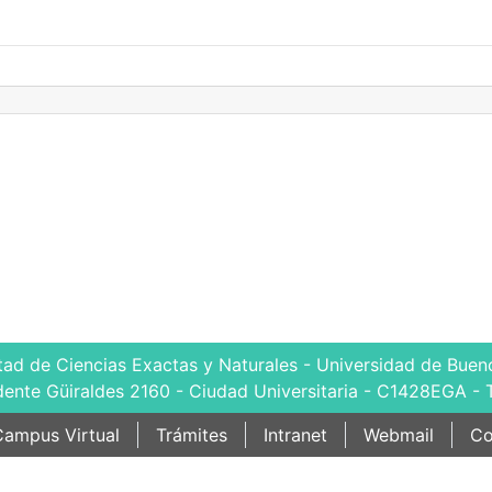
tad de Ciencias Exactas y Naturales - Universidad de Bueno
dente Güiraldes 2160 - Ciudad Universitaria - C1428EGA - 
ampus Virtual
Trámites
Intranet
Webmail
Co