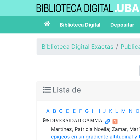
Biblioteca Digital
Depositar
Biblioteca Digital Exactas
Public
Lista de
A
B
C
D
E
F
G
H
I
J
K
L
M
N
O
DIVERSIDAD GAMMA
1
Martínez, Patricia Noelia; Zamar, Marí
epigeos en un gradiente altitudinal y