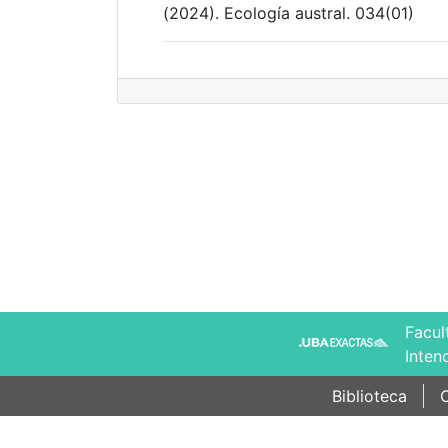
(2024). Ecología austral. 034(01)
Facul
Inten
Biblioteca
C