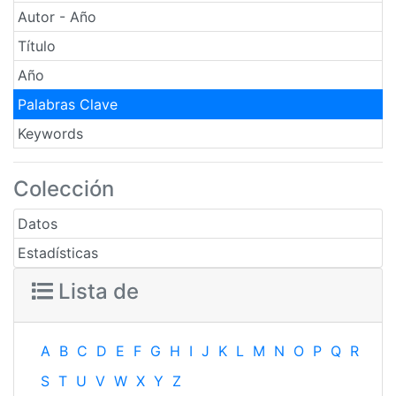
Autor - Año
Título
Año
Palabras Clave
Keywords
Colección
Datos
Estadísticas
Lista de
A
B
C
D
E
F
G
H
I
J
K
L
M
N
O
P
Q
R
S
T
U
V
W
X
Y
Z