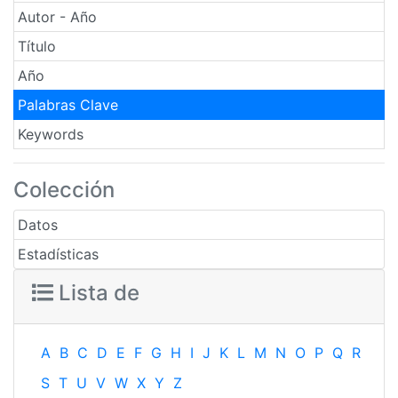
Autor - Año
Título
Año
Palabras Clave
Keywords
Colección
Datos
Estadísticas
Lista de
A
B
C
D
E
F
G
H
I
J
K
L
M
N
O
P
Q
R
S
T
U
V
W
X
Y
Z