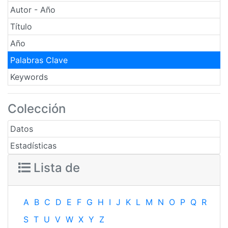
Autor - Año
Título
Año
Palabras Clave
Keywords
Colección
Datos
Estadísticas
Lista de
A
B
C
D
E
F
G
H
I
J
K
L
M
N
O
P
Q
R
S
T
U
V
W
X
Y
Z