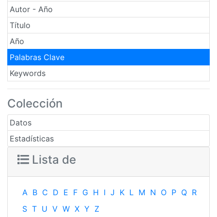
Autor - Año
Título
Año
Palabras Clave
Keywords
Colección
Datos
Estadísticas
Lista de
A
B
C
D
E
F
G
H
I
J
K
L
M
N
O
P
Q
R
S
T
U
V
W
X
Y
Z