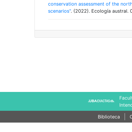
conservation assessment of the nort
scenarios"
. (2022). Ecología austral.
Facul
Inten
Biblioteca
C