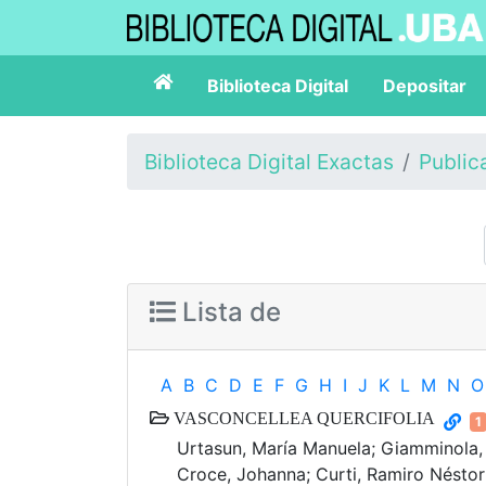
Biblioteca Digital
Depositar
Biblioteca Digital Exactas
Public
Lista de
A
B
C
D
E
F
G
H
I
J
K
L
M
N
O
VASCONCELLEA QUERCIFOLIA
1
Urtasun, María Manuela; Giamminola, 
Croce, Johanna; Curti, Ramiro Nésto