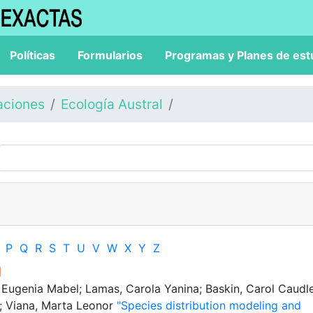
Políticas
Formularios
Programas y Planes de est
aciones
Ecología Austral
P
Q
R
S
T
U
V
W
X
Y
Z
Eugenia Mabel; Lamas, Carola Yanina; Baskin, Carol Caudle
r; Viana, Marta Leonor
"Species distribution modeling and