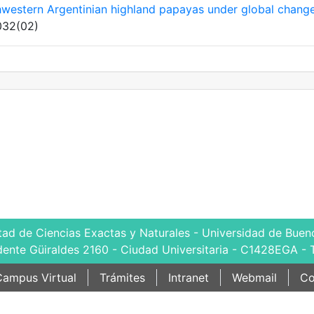
hwestern Argentinian highland papayas under global chang
 032(02)
tad de Ciencias Exactas y Naturales - Universidad de Bueno
dente Güiraldes 2160 - Ciudad Universitaria - C1428EGA - 
ampus Virtual
Trámites
Intranet
Webmail
Co