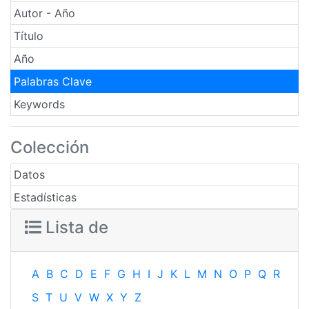
Autor - Año
Título
Año
Palabras Clave
Keywords
Colección
Datos
Estadísticas
Lista de
A
B
C
D
E
F
G
H
I
J
K
L
M
N
O
P
Q
R
S
T
U
V
W
X
Y
Z