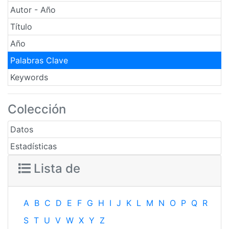
Autor - Año
Título
Año
Palabras Clave
Keywords
Colección
Datos
Estadísticas
Lista de
A
B
C
D
E
F
G
H
I
J
K
L
M
N
O
P
Q
R
S
T
U
V
W
X
Y
Z